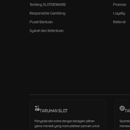
Tentang SLOTDEWA99
Promosi
Responsible Gambling
Loyalty
Pusat Bantuan
Referral
Syarat dan Ketentuan
TARUHAN SLOT
TA
Penyedia slot online dengan beragam pilihan
Sportsb
game menarik yang memudahkan pemain untuk
menawar