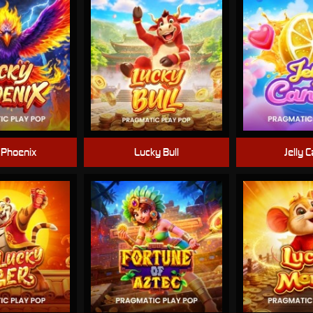
 Phoenix
Lucky Bull
Jelly 