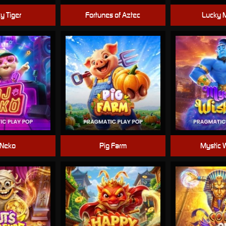
y Tiger
Fortunes of Aztec
Lucky 
 Neko
Pig Farm
Mystic 