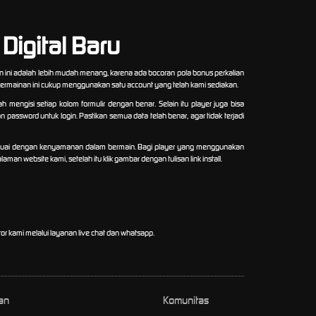
igital Baru
n ini adalah lebih mudah menang, karena ada bocoran pola bonus perkalian
permainan ini cukup menggunakan satu account yang telah kami sediakan.
 mengisi setiap kolom formulir dengan benar. Selain itu player juga bisa
password untuk login. Pastikan semua data telah benar, agar tidak terjadi
esuai dengan kenyamanan dalam bermain. Bagi player yang menggunakan
n website kami, setelah itu klik gambar dengan tulisan link install.
or kami melalui layanan live chat dan whatsapp.
an
Komunitas