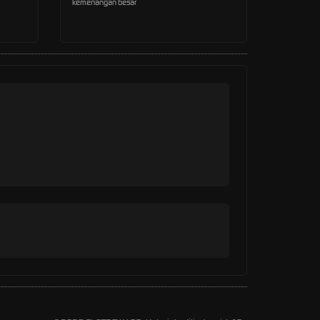
kemenangan besar