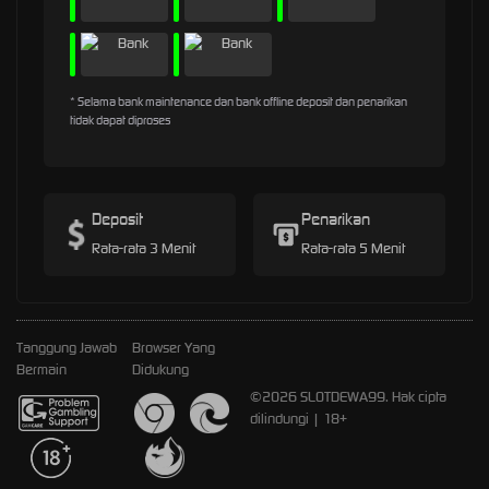
* Selama bank maintenance dan bank offline deposit dan penarikan
tidak dapat diproses
Deposit
Penarikan
Rata-rata 3 Menit
Rata-rata 5 Menit
Tanggung Jawab
Browser Yang
Bermain
Didukung
©2026 SLOTDEWA99. Hak cipta
dilindungi | 18+