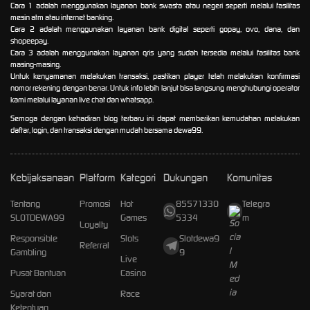
Cara 1 adalah menggunakan layanan bank swasta atau negeri seperti melalui fasilitas
mesin atm atau internet banking.
Cara 2 adalah menggunakan layanan bank digital seperti gopay, ovo, dana, dan
shopeepay.
Cara 3 adalah menggunakan layanan qris yang sudah tersedia melalui fasilitas bank
masing-masing.
Untuk kenyamanan melakukan transaksi, pastikan player telah melakukan konfirmasi
nomor rekening dengan benar. Untuk info lebih lanjut bisa langsung menghubungi operator
kami melalui layanan live chat dan whatsapp.
Semoga dengan kehadiran blog terbaru ini dapat memberikan kemudahan melakukan
daftar, login, dan transaksi dengan mudah bersama dewa99.
Kebijaksanaan
Platform
Kategori
Dukungan
Komunitas
Tentang
Promosi
Hot
85571330
Telegra
SLOTDEWA99
Games
5334
m
Loyalty
Responsible
Slots
Slotdewa9
Referral
Gambling
9
Live
Pusat Bantuan
Casino
Syarat dan
Race
Ketentuan