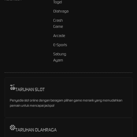
Togel
Olahraga
Crash
Game
Arcade
E-Sports
Sabung
Ayam
TARUHAN SLOT
Penyedia slot online dengan beragam pilihan game menarik yang memudahkan
pemain untuk mencapai jackpot
TARUHAN OLAHRAGA