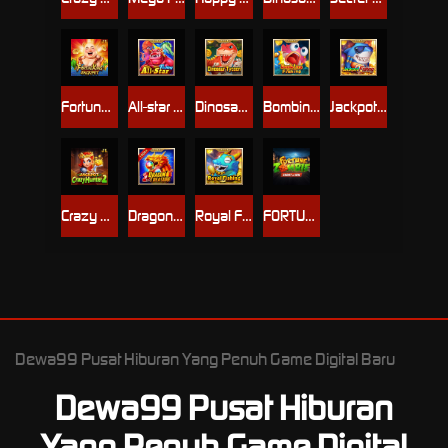
Fortune King Jackpot
All-star Fishing
Dinosaur Tycoon
Bombing Fishing
Jackpot Fishing
Crazy Hunter 2
Dragon Treasure
Royal Fishing
FORTUNE ZOMBIE
Dewa99 Pusat Hiburan Yang Penuh Game Digital Baru
Dewa99 Pusat Hiburan
Yang Penuh Game Digital