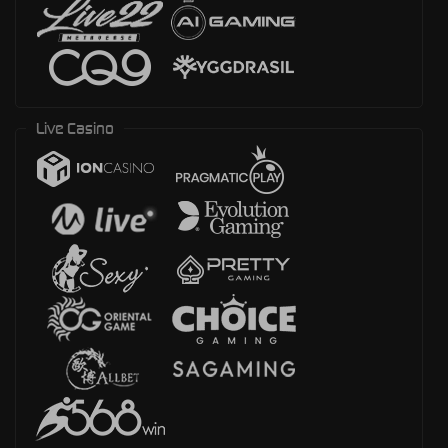
Live Casino