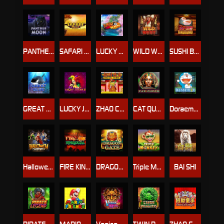
PANTHER MOON
SAFARI HEAT
LUCKY BEASTS
WILD WEST
SUSHI BONANZA
GREAT BLUE
LUCKY JOKER 5
ZHAO CAI JIN BAO
CAT QUEEN
Doraemon
Halloween Fortune
FIRE KINGDOM
DRAGON GATE
Triple Monkey
BAI SHI