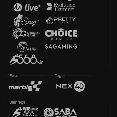
Race
Togel
Olahraga