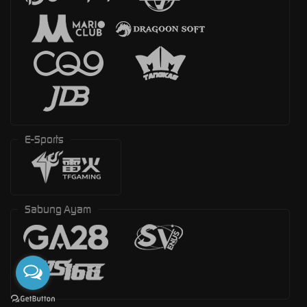
E-Sports
Sabung Ayam