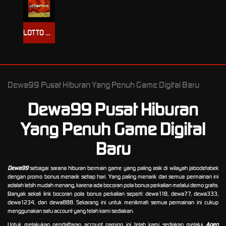
LOTTO MADNESS
Dewa99 Pusat Hiburan Yang Penuh Game Digital Baru
Dewa99 Pusat Hiburan
Yang Penuh Game Digital
Baru
Dewa99
sebagai sarana hiburan bermain game yang paling asik di wilayah jabodetabek
dengan promo bonus menarik setiap hari. Yang paling menarik dari semua permainan ini
adalah lebih mudah menang, karena ada bocoran pola bonus perkalian melalui demo gratis.
Banyak sekali link bocoran pola bonus perkalian seperti: dewa118, dewa77, dewa333,
dewa1234, dan dewa888. Sekarang ini untuk menikmati semua permainan ini cukup
menggunakan satu account yang telah kami sediakan.
Untuk melakukan pendaftaran account gaming ini telah kami sediakan melalui
Agen