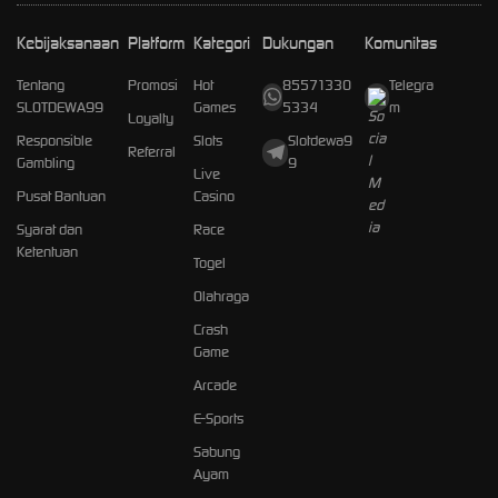
Kebijaksanaan
Platform
Kategori
Dukungan
Komunitas
Tentang
Promosi
Hot
85571330
Telegra
SLOTDEWA99
Games
5334
m
Loyalty
Responsible
Slots
Slotdewa9
Referral
Gambling
9
Live
Pusat Bantuan
Casino
Syarat dan
Race
Ketentuan
Togel
Olahraga
Crash
Game
Arcade
E-Sports
Sabung
Ayam