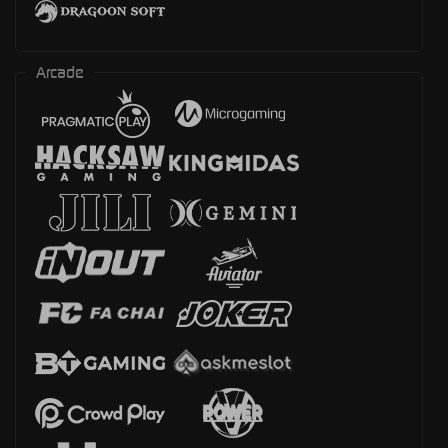
Arcade