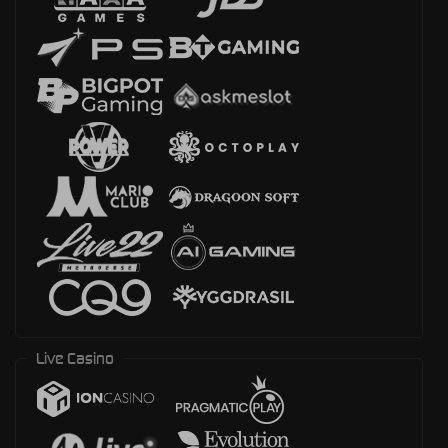
Live Casino