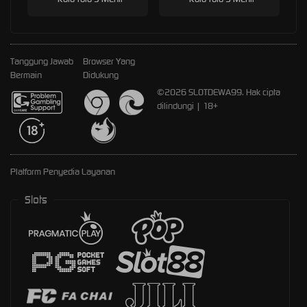
Tanggung Jawab
Browser Yang
Bermain
Didukung
©2026 SLOTDEWA99. Hak cipta
dilindungi | 18+
Platform Penyedia Layanan
Slots