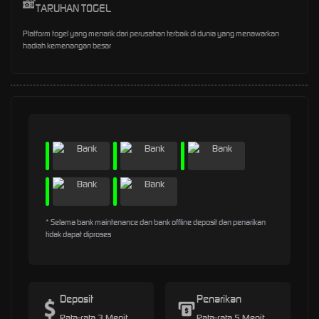
TARUHAN TOGEL
Platform togel yang menarik dari perusahan terbaik di dunia yang menawarkan
hadiah kemenangan besar
* Selama bank maintenance dan bank offline deposit dan penarikan
tidak dapat diproses
Deposit
Penarikan
Rata-rata 3 Menit
Rata-rata 5 Menit