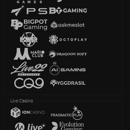
Live Casino