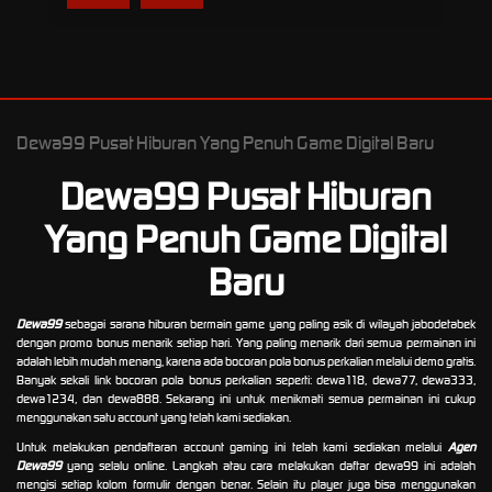
Dewa99 Pusat Hiburan Yang Penuh Game Digital Baru
Dewa99 Pusat Hiburan
Yang Penuh Game Digital
Baru
Dewa99
sebagai sarana hiburan bermain game yang paling asik di wilayah jabodetabek
dengan promo bonus menarik setiap hari. Yang paling menarik dari semua permainan ini
adalah lebih mudah menang, karena ada bocoran pola bonus perkalian melalui demo gratis.
Banyak sekali link bocoran pola bonus perkalian seperti: dewa118, dewa77, dewa333,
dewa1234, dan dewa888. Sekarang ini untuk menikmati semua permainan ini cukup
menggunakan satu account yang telah kami sediakan.
Untuk melakukan pendaftaran account gaming ini telah kami sediakan melalui
Agen
Dewa99
yang selalu online. Langkah atau cara melakukan daftar dewa99 ini adalah
mengisi setiap kolom formulir dengan benar. Selain itu player juga bisa menggunakan