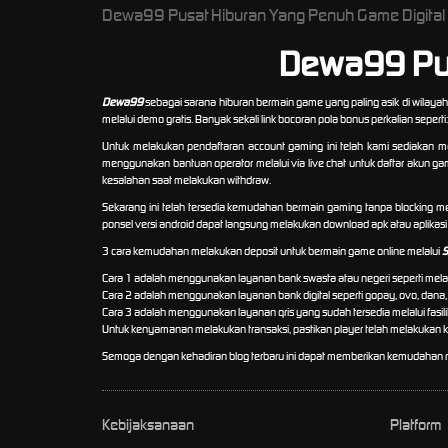
Dewa99 Pusat Hiburan Yang Penuh Game Digital
Dewa99 Pus
Dewa99
sebagai sarana hiburan bermain game yang paling asik di wilaya
melalui demo gratis. Banyak sekali link bocoran pola bonus perkalian s
Untuk melakukan pendaftaran account gaming ini telah kami sediakan m
menggunakan bantuan operator melalui via live chat untuk daftar akun gam
kesalahan saat melakukan withdraw.
Sekarang ini telah tersedia kemudahan bermain gaming tanpa blocking mela
ponsel versi android dapat langsung melakukan download apk atau aplikasi m
3 cara kemudahan melakukan deposit untuk bermain game online melalui
S
Cara 1 adalah menggunakan layanan bank swasta atau negeri seperti melalui
Cara 2 adalah menggunakan layanan bank digital seperti gopay, ovo, dana
Cara 3 adalah menggunakan layanan qris yang sudah tersedia melalui fasil
Untuk kenyamanan melakukan transaksi, pastikan player telah melakukan ko
Semoga dengan kehadiran blog terbaru ini dapat memberikan kemudahan m
Kebijaksanaan
Platform