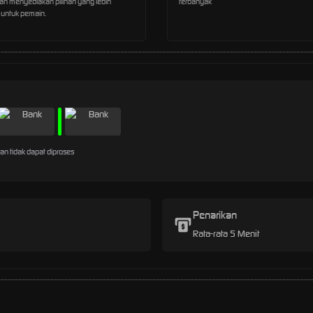
 dan menyediakan pilihan yang lebih
terbanyak
untuk pemain.
an tidak dapat diproses
Penarikan
Rata-rata 5 Menit