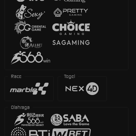
Race
Togel
Olahraga