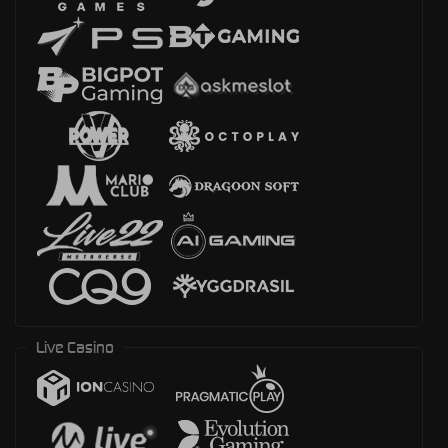
Live Casino