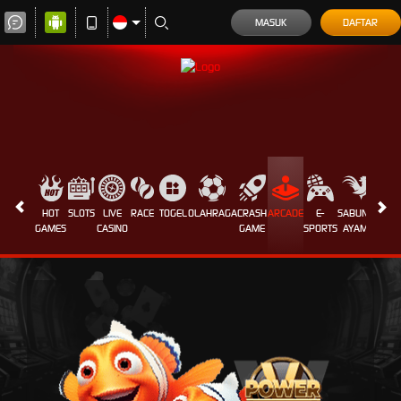
MASUK
DAFTAR
HOT
SLOTS
LIVE
RACE
TOGEL
OLAHRAGA
CRASH
ARCADE
E-
SABUNG
PROM
GAMES
CASINO
GAME
SPORTS
AYAM