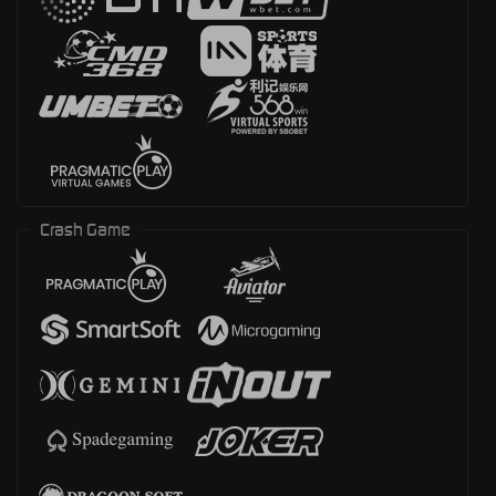
Crash Game