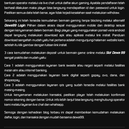
bantuan operator melalui via live chat untuk daftar akun gaming. Apabila pendaftaran telah
berhasil dilakukan maka player bisa langsung mendapatkan id dan password untuk login.
Pastikan semua data telah benar, agar tidak terjadi kesalahan saat melakukan withdraw.
Sekarang ini telah tersedia kemudahan bermain gaming tanpa blocking melalui alternatif
Dewa99 Login
. Pilihan dalam akses dapat menggunakan mobile dan desktop sesuai
dengan kenyamanan dalam bermain. Bagi player yang menggunakan ponsel versi android
dapat langsung melakukan download apk atau aplikasi melalui link install. Panduan
download sangatlah mudah yaitu hal pertama adalah mengunjungi halaman website kami,
setelah itu klik gambar dengan tulisan link install.
3 cara kemudahan melakukan deposit untuk bermain game online melalui
Slot
Dewa 99
sangat praktis dan mudah yaitu:
Cara 1 adalah menggunakan layanan bank swasta atau negeri seperti melalui fasilitas
mesin atm atau internet banking.
Cara 2 adalah menggunakan layanan bank digital seperti gopay, ovo, dana, dan
shopeepay.
Cara 3 adalah menggunakan layanan qris yang sudah tersedia melalui fasilitas bank
masing-masing.
Untuk kenyamanan melakukan transaksi, pastikan player telah melakukan konfirmasi
nomor rekening dengan benar. Untuk info lebih lanjut bisa langsung menghubungi operator
kami melalui layanan live chat dan whatsapp.
Semoga dengan kehadiran blog terbaru ini dapat memberikan kemudahan melakukan
daftar, login, dan transaksi dengan mudah bersama dewa99.