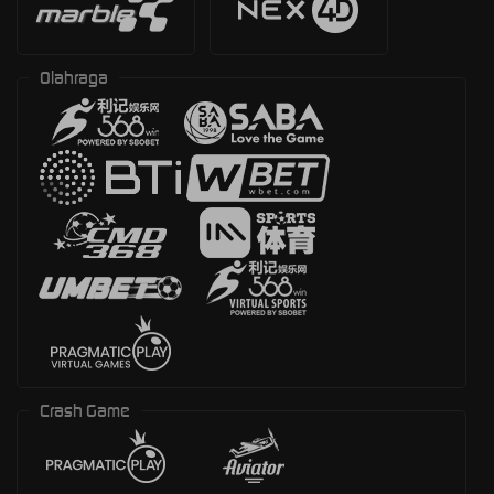
Olahraga
Crash Game