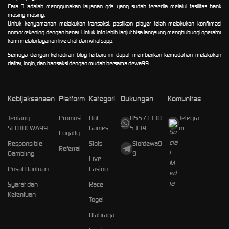
Cara 3 adalah menggunakan layanan qris yang sudah tersedia melalui fasilitas bank
masing-masing.
Untuk kenyamanan melakukan transaksi, pastikan player telah melakukan konfirmasi
nomor rekening dengan benar. Untuk info lebih lanjut bisa langsung menghubungi operator
kami melalui layanan live chat dan whatsapp.
Semoga dengan kehadiran blog terbaru ini dapat memberikan kemudahan melakukan
daftar, login, dan transaksi dengan mudah bersama dewa99.
Kebijaksanaan
Platform
Kategori
Dukungan
Komunitas
Tentang
Promosi
Hot
85571330
Telegra
SLOTDEWA99
Games
5334
m
Loyalty
Responsible
Slots
Slotdewa9
Referral
Gambling
9
Live
Pusat Bantuan
Casino
Syarat dan
Race
Ketentuan
Togel
Olahraga