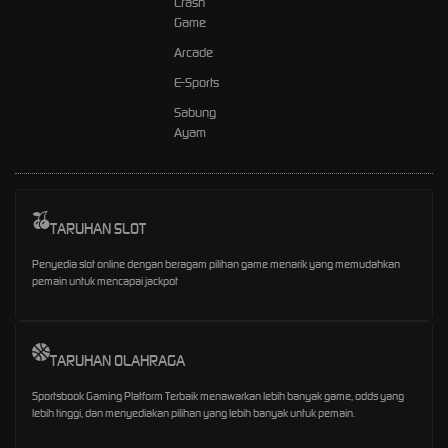
Crash
Game
Arcade
E-Sports
Sabung
Ayam
TARUHAN SLOT
Penyedia slot online dengan beragam pilihan game menarik yang memudahkan
pemain untuk mencapai jackpot
TARUHAN OLAHRAGA
Sportsbook Gaming Platform Terbaik menawarkan lebih banyak game, odds yang
lebih tinggi, dan menyediakan pilihan yang lebih banyak untuk pemain.