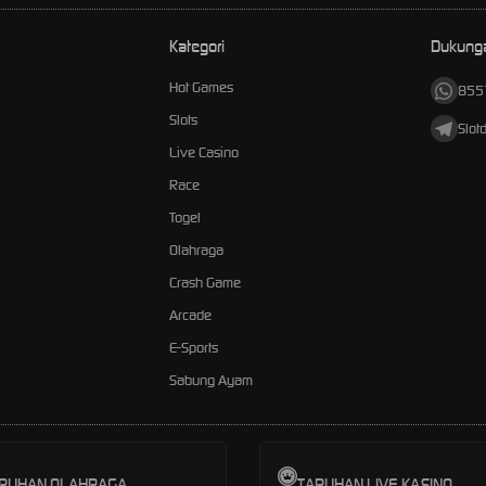
Kategori
Dukung
Hot Games
855
Slots
Slot
Live Casino
Race
Togel
Olahraga
Crash Game
Arcade
E-Sports
Sabung Ayam
RUHAN OLAHRAGA
TARUHAN LIVE KASINO