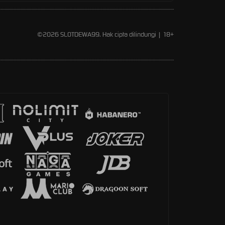
©2026 SLOTDEWA99. Hak cipta dilindungi | 18+