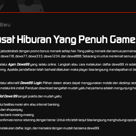
 Baru
at Hiburan Yang Penuh Game D
h jabodetabek dengan promo bonus menarik setiap hari. Yang paling menarik dari semua permaina
eperti: dewa118, dewa77, dewa333, dewa1234, dan dewa888. Sekarang ini untuk menikmati semua 
elalui
Agen Dewa99
yang selalu online. Langkah atau cara melakukan daftar dewa99 ini adalah
ing. Apabila pendaftaran telah berhasil dilakukan maka player bisa langsung mendapatkan id dan 
lui alternatif
Dewa99 Login
. Pilihan dalam akses dapat menggunakan mobile dan desktop s
elalui link install. Panduan download sangatlah mudah yaitu hal pertama adalah mengunjungi halama
lot
Dewa 99
sangat praktis dan mudah yaitu:
 fasilitas mesin atm atau internet banking.
, dan shopeepay.
itas bank masing-masing.
nfirmasi nomor rekening dengan benar. Untuk info lebih lanjut bisa langsung menghubungi operat
elakukan daftar, login, dan transaksi dengan mudah bersama dewa99.