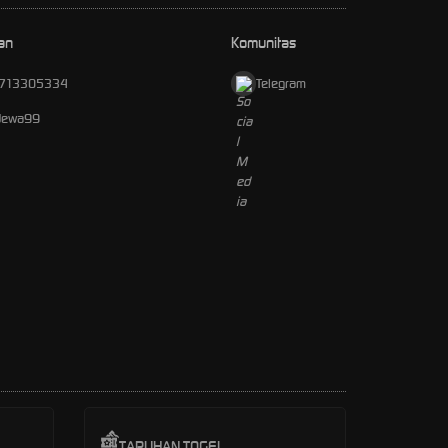
an
Komunitas
713305334
Telegram
dewa99
TARUHAN TOGEL