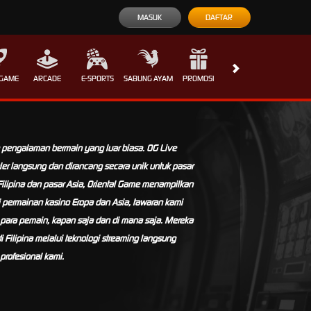
MASUK
DAFTAR
 GAME
ARCADE
E-SPORTS
SABUNG AYAM
PROMOSI
 pengalaman bermain yang luar biasa. OG Live
er langsung dan dirancang secara unik untuk pasar
ilipina dan pasar Asia, Oriental Game menampilkan
ari permainan kasino Eropa dan Asia, tawaran kami
para pemain, kapan saja dan di mana saja. Mereka
 Filipina melalui teknologi streaming langsung
rofesional kami.