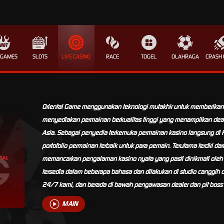
 GAMES
SLOTS
LIVE CASINO
RACE
TOGEL
OLAHRAGA
CRASH
Oriental Game menggunakan teknologi mutakhir untuk memberikan
menyediakan permainan berkualitas tinggi yang menampilkan deal
Asia. Sebagai penyedia terkemuka permainan kasino langsung di F
portofolio permainan terbaik untuk para pemain. Terutama terdiri d
memancarkan pengalaman kasino nyata yang pasti dinikmati oleh 
tersedia dalam beberapa bahasa dan dilakukan di studio canggih di
24/7 kami, dan berada di bawah pengawasan dealer dan pit boss p
MAIN