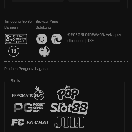
Tanggung Jawab
Browser Yang
Bermain
Didukung
©2026 SLOTDEWA99. Hak cipta
dilindungi | 18+
Platform Penyedia Layanan
Slots