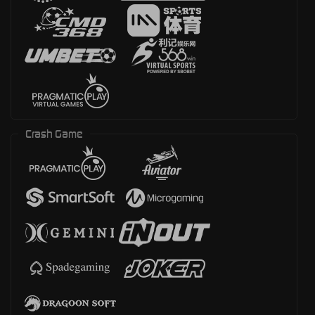
Crash Game