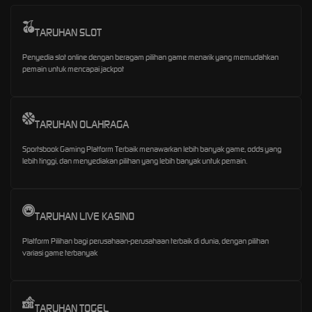
TARUHAN SLOT
Penyedia slot online dengan beragam pilihan game menarik yang memudahkan
pemain untuk mencapai jackpot
TARUHAN OLAHRAGA
Sportsbook Gaming Platform Terbaik menawarkan lebih banyak game, odds yang
lebih tinggi, dan menyediakan pilihan yang lebih banyak untuk pemain.
TARUHAN LIVE KASINO
Platform Pilihan bagi perusahaan-perusahaan terbaik di dunia, dengan pilihan
variasi game terbanyak
TARUHAN TOGEL