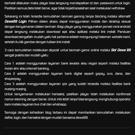
berhasil dilakukan maka player bisa langsung mendapatkan id dan password untuk login.
Pastikan semua data telah benar, agar tidak terjadi kesalahan saat melakukan withdraw.
Sekarang ini telah tersedia kemudahan bermain gaming tanpa blocking melalui alternatif
Dewa99 Login
. Pilihan dalam akses dapat menggunakan mobile dan desktop sesuai
dengan kenyamanan dalam bermain. Bagi player yang menggunakan ponsel versi android
dapat langsung melakukan download apk atau aplikasi melalui link install. Panduan
download sangatlah mudah yaitu hal pertama adalah mengunjungi halaman website kami,
setelah itu klik gambar dengan tulisan link install.
3 cara kemudahan melakukan deposit untuk bermain game online melalui
Slot
Dewa 99
sangat praktis dan mudah yaitu:
Cara 1 adalah menggunakan layanan bank swasta atau negeri seperti melalui fasilitas
mesin atm atau internet banking.
Cara 2 adalah menggunakan layanan bank digital seperti gopay, ovo, dana, dan
shopeepay.
Cara 3 adalah menggunakan layanan qris yang sudah tersedia melalui fasilitas bank
masing-masing.
Untuk kenyamanan melakukan transaksi, pastikan player telah melakukan konfirmasi
nomor rekening dengan benar. Untuk info lebih lanjut bisa langsung menghubungi operator
kami melalui layanan live chat dan whatsapp.
Semoga dengan kehadiran blog terbaru ini dapat memberikan kemudahan melakukan
daftar, login, dan transaksi dengan mudah bersama dewa99.